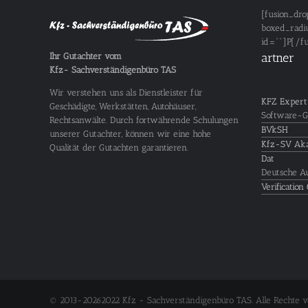
[fusion_dro
boxed_radi
id=""]P[/f
artner
Ihr Gutachter vom
Kfz- Sachverständigenbüro TAS
Wir verstehen uns als Dienstleister für
KFZ Expert
Geschädigte, Werkstätten, Autohäuser,
Software-G
Rechtsanwälte. Durch fortwährende Schulungen
BVkSH
unserer Gutachter, können wir eine hohe
Kfz-SV Ak
Qualität der Gutachten garantieren.
Dat
Deutsche A
Verification 
© 2013-
20262022 Kfz - Sachverständigenbüro TAS. Alle Rechte v