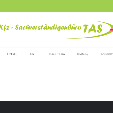
e
Unfall?
ABC
Unser Team
Kosten?
Kostenvo