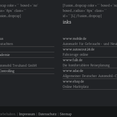
pcap color="" boxed="no"
[fusion_dropcap color="" boxed="n
us="8px" class=""
boxed_radius="8px" class=""
usion_dropcap]
id=""]L[/fusion_dropcap]
inks
us
www.mobile.de
utachten
Automarkt für Gebraucht- und Neu
www.autoscout24.de
Fahrzeuge online
ademie
www.falk.de
Die komfortablere Reiseplanung
utomobil Treuhand GmbH
www.adac.de
Controlling
Allgemeiner Deutscher Automobil-C
www.ebay.de
Online Marktplatz
orbehalten. |
Impressum
|
Datenschutz
|
Sitemap