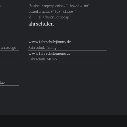
o"
[fusion_dropcap color="" boxed="no"
boxed_radius="8px" class=""
id=""]F[/fusion_dropcap]
ahrschulen
www.fahrschulejimmy.de
fahrzeuge
Fahrschule Jimmy
www.fahrschulememo.de
Fahrschule Memo
lub